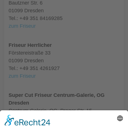
Bautzner Str. 6
01099 Dresden
Tel.: +49 351 84169285
zum Friseur
Friseur Herrlicher
Förstereistraße 33
01099 Dresden
Tel.: +49 351 4261927
zum Friseur
Super Cut Friseur Centrum-Galerie, OG
Dresden
Centrum-Galerie, OG, Prager Str. 15
01069 Dresden
Tel.: +49 351 48437410