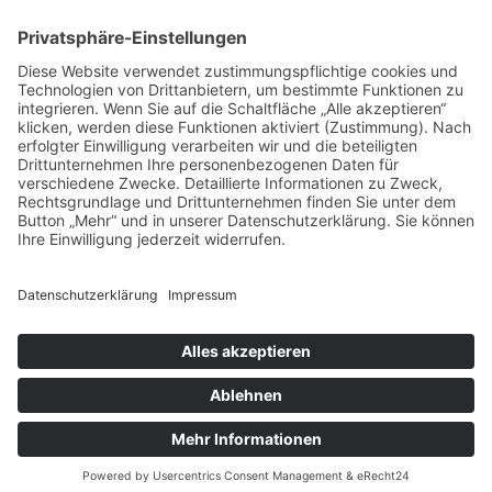
zum Friseur
ALLGEMEIN
FRISEURE
FRISEURE
FRISEURE
© Copyright Mein-Friseur.net 2026