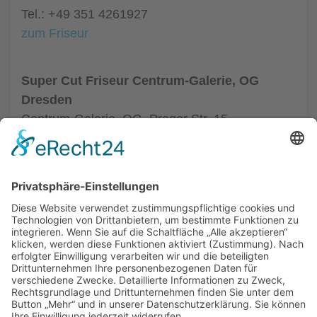
Tel.: +49 351 4261927
zum Friseur
Super Cut Friseur Centrum-Galerie, OG
Dresden
Centrum-Galerie, OG, Prager Str. 15
01069 Dresden
Tel.: +49 351 48437410
zum Friseur
ALLGEMEIN
FRISEURE