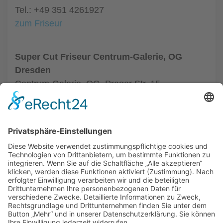
Tel.: +49 351 4261927
zum Friseur
Super Cut Friseur Centrum-Galerie, OG
Dresden
Centrum-Galerie, OG, Prager Str. 15
01069 Dresden
Tel.: +49 351 48437410
zum Friseur
ALLGEMEIN
FRISEURE