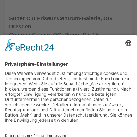
Super Cut Friseur Centrum-Galerie, OG
Dresden
Centrum-Galerie, OG, Prager Str. 15
01069 Dresden
Tel.: +49 351 48437410
zum Friseur
ALLGEMEIN
FRISEURE