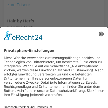
zum Friseur
Hair by Herfs
Neustraße 58
52066 Aachen
Tel.: +49 241 63342
zum Friseur
ALLGEMEIN
FRISEURE