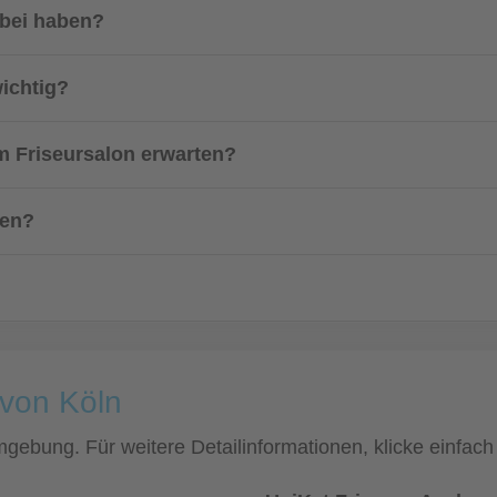
abei haben?
wichtig?
m Friseursalon erwarten?
fen?
 von Köln
Umgebung. Für weitere Detailinformationen, klicke einf