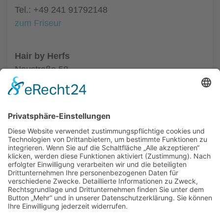
Tel.: +49 241 91792148
zum Friseur
Hair by Herfs
Neustraße 58
52066 Aachen
Tel.: +49 241 63342
zum Friseur
ALLGEMEIN
FRISEURE