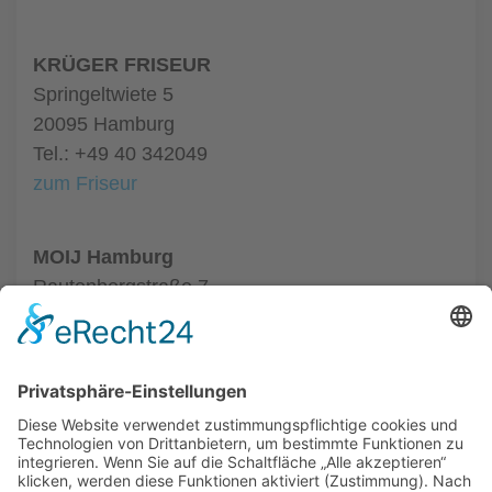
KRÜGER FRISEUR
Springeltwiete 5
20095 Hamburg
Tel.: +49 40 342049
zum Friseur
MOIJ Hamburg
Rautenbergstraße 7
20099 Hamburg
Tel.: +49 40 24874878
zum Friseur