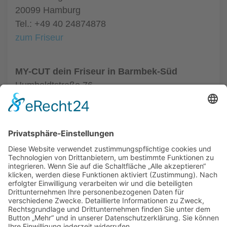
20099 Hamburg
Tel.: +49 40 24874878
zum Friseur
MY-CUT dein Friseur in Barmbek-Süd
Humboldtstraße 76
22083 Hamburg
Tel.: +49 40 87099741
zum Friseur
ALLGEMEIN
FRISEURE