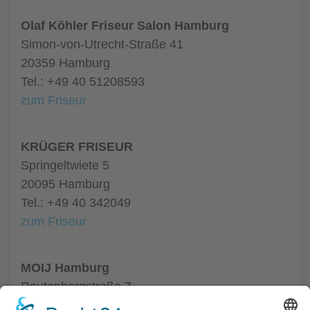
Olaf Köhler Friseur Salon Hamburg
Simon-von-Utrecht-Straße 41
20359 Hamburg
Tel.: +49 40 51208593
zum Friseur
KRÜGER FRISEUR
Springeltwiete 5
20095 Hamburg
Tel.: +49 40 342049
zum Friseur
MOIJ Hamburg
Rautenbergstraße 7
20099 Hamburg