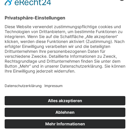
Tel.: +49 40 24874878
zum Friseur
ALLGEMEIN
FRISEURE
FRISEURE
FRISEURE
© Copyright Mein-Friseur.net 2026