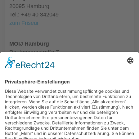
20095 Hamburg
Tel.: +49 40 342049
zum Friseur
MOIJ Hamburg
Rautenbergstraße 7
20099 Hamburg
Tel.: +49 40 24874878
zum Friseur
ALLGEMEIN
FRISEURE