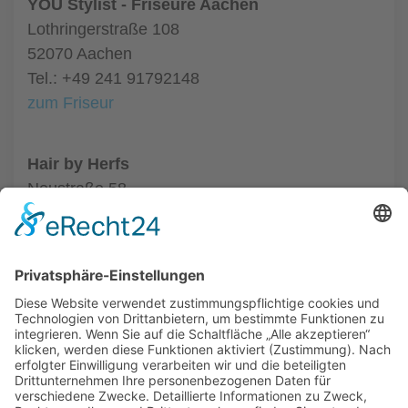
YOU Stylist - Friseure Aachen
Lothringerstraße 108
52070 Aachen
Tel.: +49 241 91792148
zum Friseur
Hair by Herfs
Neustraße 58
52066 Aachen
Tel.: +49 241 63342
zum Friseur
ALLGEMEIN