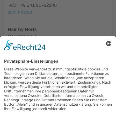
Tel.: +49 241 91792148
zum Friseur
Hair by Herfs
Neustraße 58
52066 Aachen
Tel.: +49 241 63342
zum Friseur
ALLGEMEIN
FRISEURE