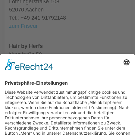
Lothringerstraße 108
52070 Aachen
Tel.: +49 241 91792148
zum Friseur
Hair by Herfs
Neustraße 58
52066 Aachen
Tel.: +49 241 63342
zum Friseur
ALLGEMEIN