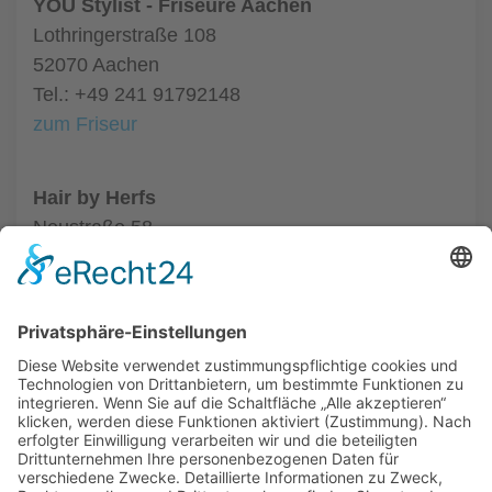
YOU Stylist - Friseure Aachen
Lothringerstraße 108
52070 Aachen
Tel.: +49 241 91792148
zum Friseur
Hair by Herfs
Neustraße 58
52066 Aachen
Tel.: +49 241 63342
zum Friseur
ALLGEMEIN