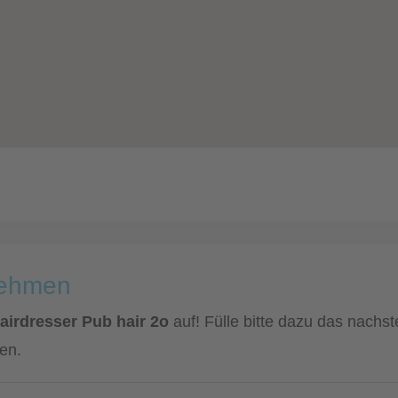
nehmen
airdresser Pub hair 2o
auf! Fülle bitte dazu das nachs
en.