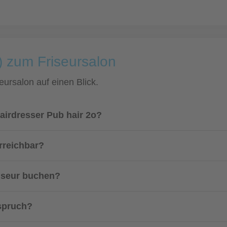
) zum Friseursalon
eursalon auf einen Blick.
airdresser Pub hair 2o?
rreichbar?
riseur buchen?
nspruch?