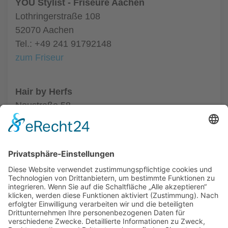
YOU Stylist - Friseure Aachen
Lothringerstraße 108
52070 Aachen
Tel.: +49 241 91792148
zum Friseur
Hair by Herfs
Neustraße 58
52066 Aachen
Tel.: +49 241 63342
zum Friseur
ALLGEMEIN