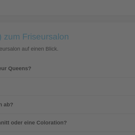
) zum Friseursalon
eursalon auf einen Blick.
seur Queens?
n ab?
nitt oder eine Coloration?