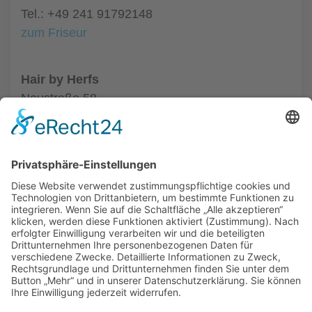
Tel.: +49 241 91792148
zum Friseur
Hair by Herfs
Neustraße 58
52066 Aachen
Tel.: +49 241 63342
zum Friseur
ALLGEMEIN
FRISEURE