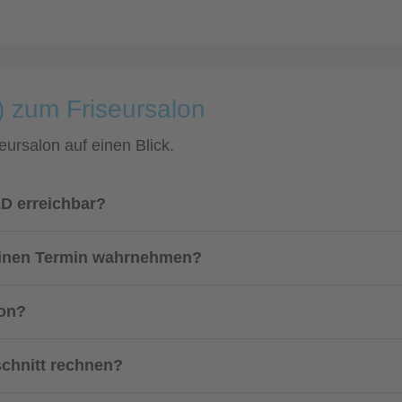
) zum Friseursalon
eursalon auf einen Blick.
LD erreichbar?
einen Termin wahrnehmen?
lon?
schnitt rechnen?