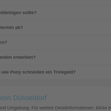
itbringen sollte?
rtermin ab?
urs?
manden erwerben?
n wie Pony schneiden ein Trinkgeld?
 von Düsseldorf
f und Umgebung. Für weitere Detailinformationen, klick