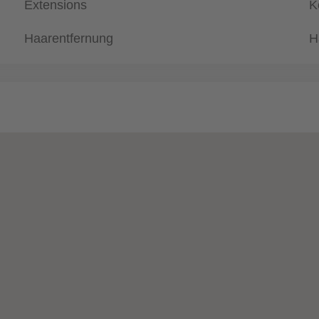
Extensions
K
Haarentfernung
H