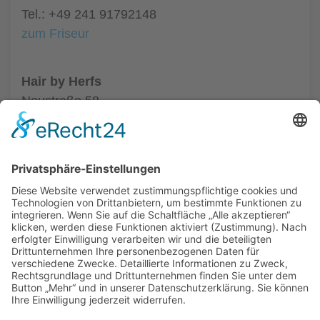
Tel.: +49 241 91792148
zum Friseur
Hair by Herfs
Neustraße 58
52066 Aachen
Tel.: +49 241 63342
zum Friseur
ALLGEMEIN
FRISEURE