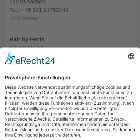
52070 Aachen
Tel.: +49 241 91792148
zum Friseur
Hair by Herfs
Neustraße 58
52066 Aachen
Tel.: +49 241 63342
zum Friseur
ALLGEMEIN
FRISEURE