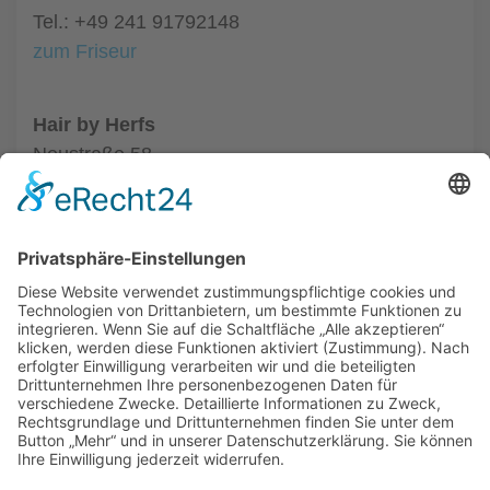
Tel.: +49 241 91792148
zum Friseur
Hair by Herfs
Neustraße 58
52066 Aachen
Tel.: +49 241 63342
zum Friseur
ALLGEMEIN
FRISEURE