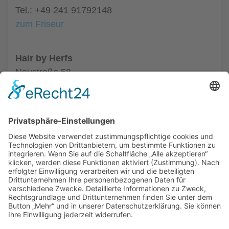
Tel.: +49 241 91792148
zum Friseur
Hair by Herfs
Neustraße 58
52066 Aachen
Tel.: +49 241 63342
zum Friseur
ALLGEMEIN
FRISEURE