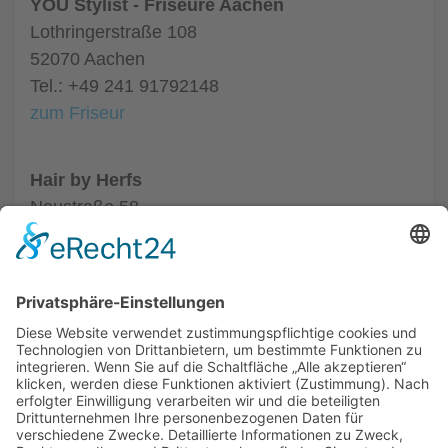
YOU Stylist - Friseure Aachen
Lothringerstraße 108
52070 Aachen
Tel.: +49 241 91792148
zum Friseur
Hair by Herfs
Neustraße 58
52066 Aachen
Tel.: +49 241 63342
zum Friseur
ALLGEMEIN