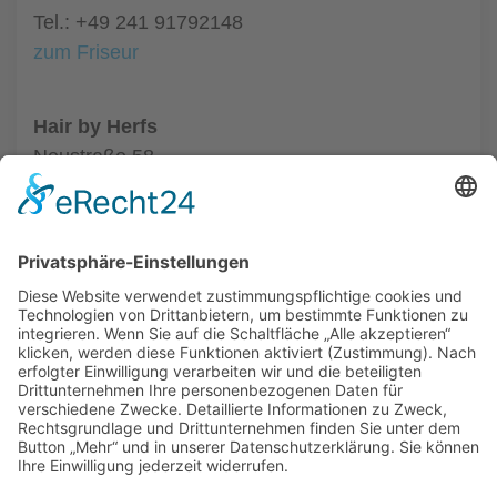
Tel.: +49 241 91792148
zum Friseur
Hair by Herfs
Neustraße 58
52066 Aachen
Tel.: +49 241 63342
zum Friseur
ALLGEMEIN
FRISEURE