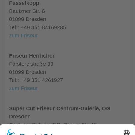
Fusselkopp
Bautzner Str. 6
01099 Dresden
Tel.: +49 351 84169285
zum Friseur
Friseur Herrlicher
Förstereistraße 33
01099 Dresden
Tel.: +49 351 4261927
zum Friseur
Super Cut Friseur Centrum-Galerie, OG
Dresden
Centrum-Galerie, OG, Prager Str. 15
01069 Dresden