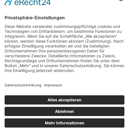
Tel.: +49 351 48437410
zum Friseur
ALLGEMEIN
FRISEURE
FRISEURE
FRISEURE
© Copyright Mein-Friseur.net 2026