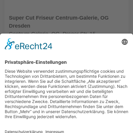
Super Cut Friseur Centrum-Galerie, OG
Dresden
Centrum-Galerie, OG, Prager Str. 15
01069 Dresden
Tel.: +49 351 48437410
zum Friseur
ALLGEMEIN
FRISEURE