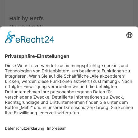
Hair by Herfs
Neustraße 58
52066 Aachen
Tel.: +49 241 63342
zum Friseur
ALLGEMEIN
FRISEURE
FRISEURE