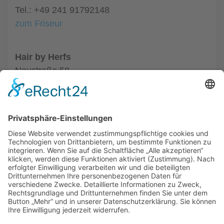
Tel.: +49 241 91792148
zum Friseur
Hair by Herfs
Neustraße 58
52066 Aachen
Tel.: +49 241 63342
zum Friseur
ALLGEMEIN
FRISEURE