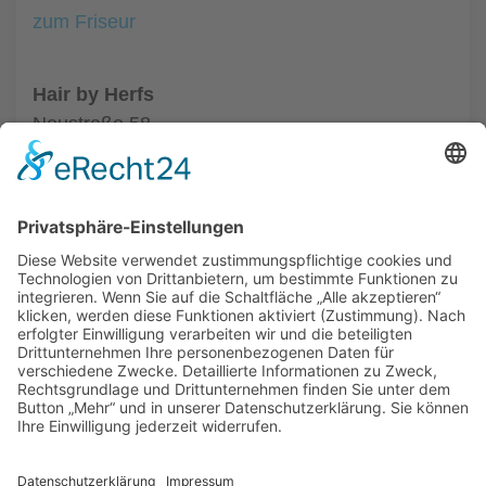
zum Friseur
Hair by Herfs
Neustraße 58
52066 Aachen
Tel.: +49 241 63342
zum Friseur
ALLGEMEIN
FRISEURE