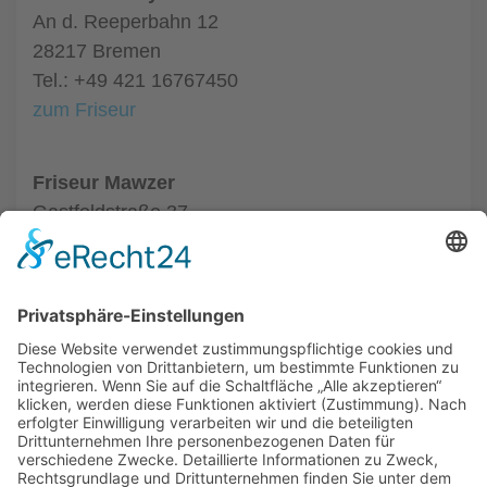
An d. Reeperbahn 12
28217 Bremen
Tel.: +49 421 16767450
zum Friseur
Friseur Mawzer
Gastfeldstraße 37
28201 Bremen
Tel.: +49 421 59748874
zum Friseur
ALLGEMEIN