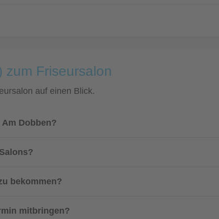
) zum Friseursalon
eursalon auf einen Blick.
ub Am Dobben?
 Salons?
n zu bekommen?
ermin mitbringen?