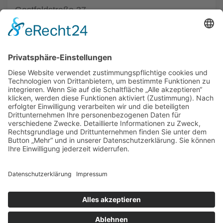
Gastfeldstraße 37
28201 Bremen
Tel.: +49 421 59748874
zum Friseur
ALLGEMEIN
FRISEURE
FRISEURE
FRISEURE