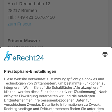
An d. Reeperbahn 12
28217 Bremen
Tel.: +49 421 16767450
zum Friseur
Friseur Mawzer
Gastfeldstraße 37
28201 Bremen
Tel.: +49 421 59748874
zum Friseur
ALLGEMEIN