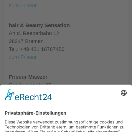
zum Friseur
hair & Beauty Sensation
An d. Reeperbahn 12
28217 Bremen
Tel.: +49 421 16767450
zum Friseur
Friseur Mawzer
Gastfeldstraße 37
28201 Bremen
Tel.: +49 421 59748874
zum Friseur