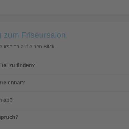
) zum Friseursalon
eursalon auf einen Blick.
itel zu finden?
rreichbar?
n ab?
nspruch?