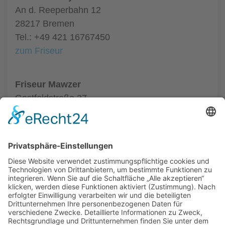
An d. Reeperbahn 12
28217 Bremen
Tel.: +49 421 16767450
zum Friseur
Friseur Mawzer
Gastfeldstraße 37
28201 Bremen
Tel.: +49 421 59748874
zum Friseur
ALLGEMEIN