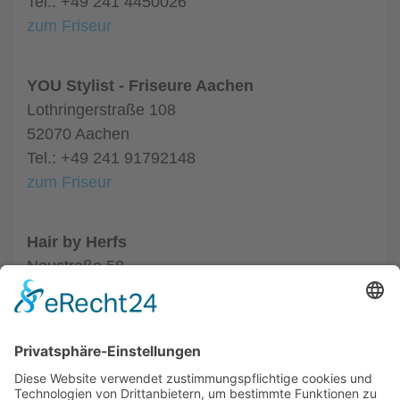
Tel.: +49 241 4450026
zum Friseur
YOU Stylist - Friseure Aachen
Lothringerstraße 108
52070 Aachen
Tel.: +49 241 91792148
zum Friseur
Hair by Herfs
Neustraße 58
52066 Aachen
Tel.: +49 241 63342
zum Friseur