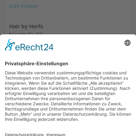
zum Friseur
Hair by Herfs
Neustraße 58
52066 Aachen
Tel.: +49 241 63342
zum Friseur
ALLGEMEIN
FRISEURE