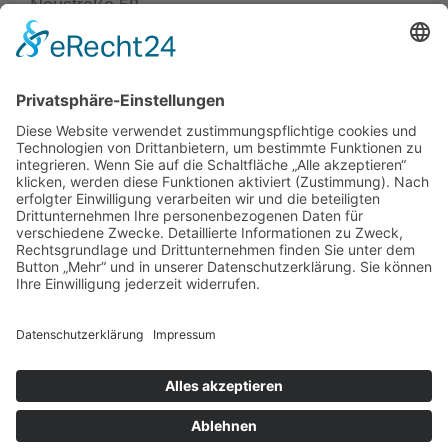
Neustraße 58
52066 Aachen
Tel.: +49 241 63342
zum Friseur
ALLGEMEIN
FRISEURE
FRISEURE
FRISEURE