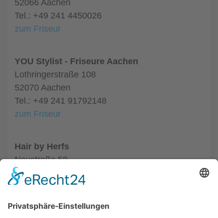
52066 Aachen
Tel.: +49 241 4450026
zum Friseur
YOU Stylist - Friseure Aachen
Lothringerstraße 108
52070 Aachen
Tel.: +49 241 91792148
zum Friseur
Hair by Herfs
Neustraße 58
52066 Aachen
Tel.: +49 241 63342
zum Friseur