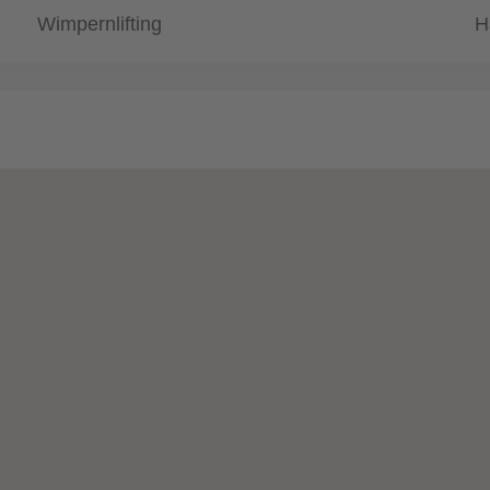
Wimpernlifting
H