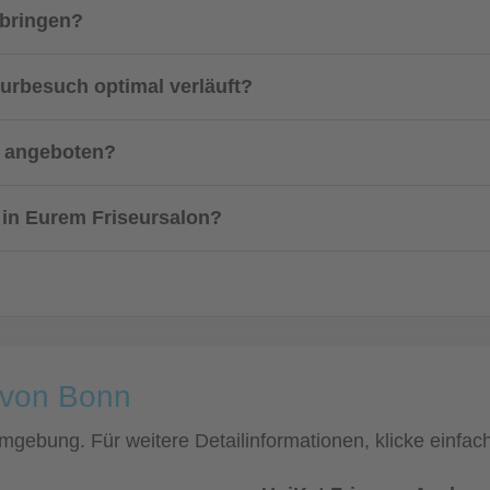
tbringen?
eurbesuch optimal verläuft?
s angeboten?
 in Eurem Friseursalon?
e von Bonn
 Umgebung. Für weitere Detailinformationen, klicke einf