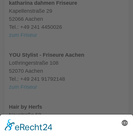
katharina dahmen Friseure
Kapellenstraße 29
52066 Aachen
Tel.: +49 241 4450026
zum Friseur
YOU Stylist - Friseure Aachen
Lothringerstraße 108
52070 Aachen
Tel.: +49 241 91792148
zum Friseur
Hair by Herfs
Neustraße 58
52066 Aachen
Tel.: +49 241 63342