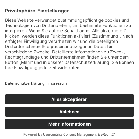
zum Friseur
ALLGEMEIN
FRISEURE
FRISEURE
FRISEURE
© Copyright Mein-Friseur.net 2026