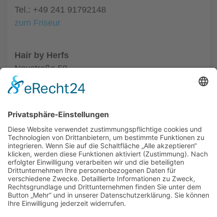
Tel.: +49 241 91792148
zum Friseur
Hair by Herfs
Neustraße 58
52066 Aachen
Tel.: +49 241 63342
zum Friseur
ALLGEMEIN
FRISEURE