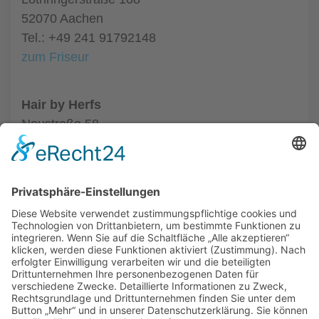
52070 Aachen
Tel.: +49 241 91792148
zum Friseur
Hair by Herfs
Neustraße 58
52066 Aachen
Tel.: +49 241 63342
zum Friseur
ALLGEMEIN
FRISEURE