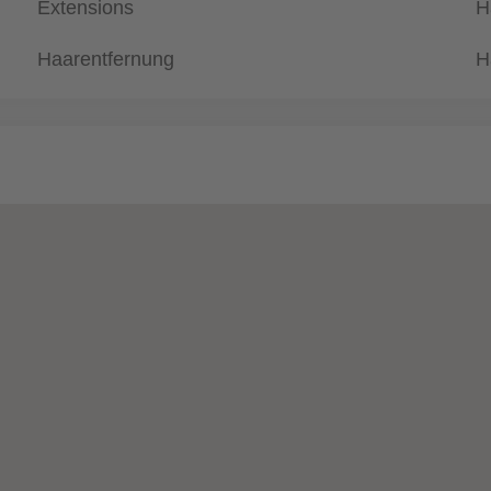
Extensions
H
Haarentfernung
H