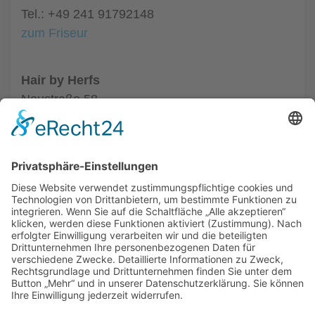
Tel.: +49 241 91792148
zum Friseur
Hair by Herfs
Neustraße 58
52066 Aachen
Tel.: +49 241 63342
zum Friseur
ALLGEMEIN
FRISEURE