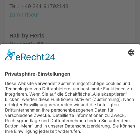
Tel.: +49 241 91792148
zum Friseur
Hair by Herfs
Neustraße 58
52066 Aachen
Tel.: +49 241 63342
zum Friseur
ALLGEMEIN
FRISEURE